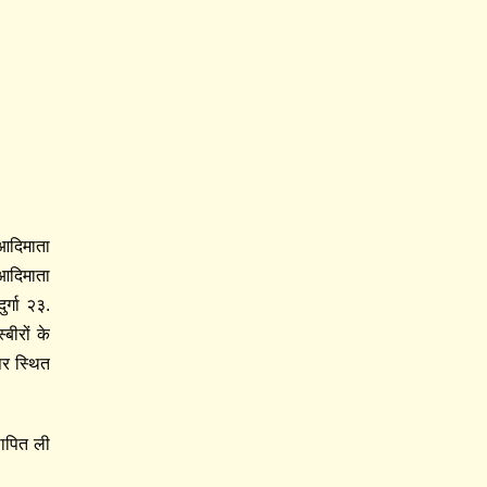
 आदिमाता
 आदिमाता
र्गा २३.
बीरों के
पर स्थित
थापित ली