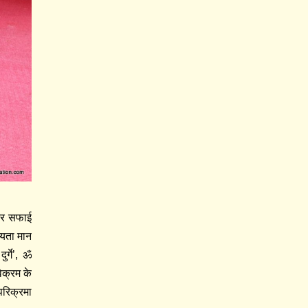
टकर सफाई
्यता मान
र्गे’, ॐ
विक्रम के
 परिक्रमा