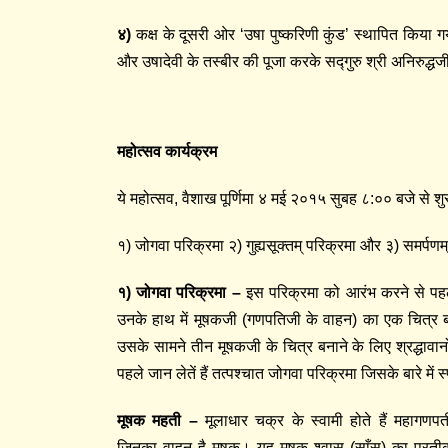
४
)
कक्ष के दूसरी ओर ‘उषा पुष्करिणी कुंड’ स्थापित किया गय
और उषादेवी के तस्बीर की पूजा करके सद्गुरु श्री अनिरुद
महोत्सव कार्यक्रम
ये महोत्सव, वैशाख पूर्णिमा ४ मई २०१५ सुबह ८:०० बजे से श
१) जोगवा परिक्रमा २) गुह्यसूक्तम्‌ परिक्रमा और ३) समर्पणम
१
)
जोगवा परिक्रमा
–
इस परिक्रमा को आरंभ करने से पहले,
उनके हाथ में मूषकजी (गणपतिजी के वाहन) का एक चित्र
उसके सामने तीन मूषकजी के चित्र बनाने के लिए श्रद्धावानो
पहले जान लेतें हैं तत्पश्चात जोगवा परिक्रमा जिसके बारे में स्
मूषक महती
–
मूलाधार चक्र के स्वामी होते हैं महागणपत
जिनका वाहन है मूषक। यह मूषक श्वास (साँस) का प्रतीक