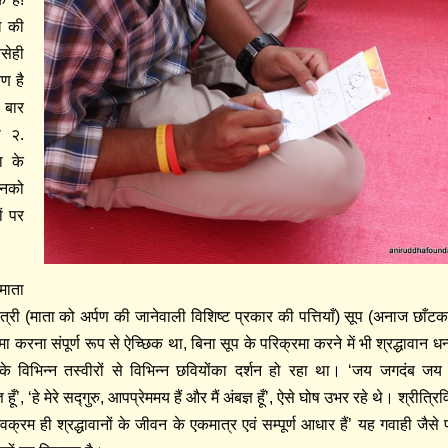
ध की
ैसेही
ण है
 बार
ा २.
ा के
उनको
ं पर
माता
त्री (माता को अर्पण की जानेवाली विशिष्ट प्रकार की पत्तियाँ) सूप (अनाज छाँ
करना संपूर्ण रूप से ऐच्छिक था, बिना सूप के परिक्रमा करने में भी श्रद्धावान धन
े विभिन्न तस्वीरों से विभिन्न छवियोंका दर्शन हो रहा था। ‘जय जगदंब जय दु
ँ’, ‘हे मेरे सद्गुरु, आपप्रेममय हैं और मैं अंबज्ञ हूँ’, ऐसे घोष उभर रहे थे। श्रीत्रि
िवक्रम ही श्रद्धावानों के जीवन के एकमात्र एवं सम्पूर्ण आधार हैं’ यह गवाही जैसे