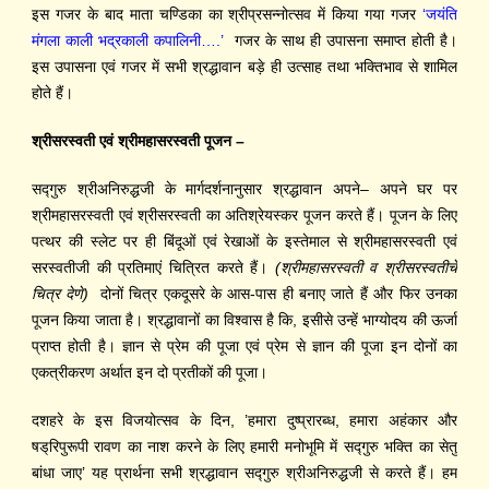
इस गजर के बाद माता चण्डिका का श्रीप्रसन्नोत्सव में किया गया गजर
‘जयंति
मंगला काली भद्रकाली कपालिनी….’
गजर के साथ
ही उपासना
समाप्त
होती है।
इस उपासना एवं गजर में सभी श्रद्धावान
बड़े ही
उत्साह तथा भक्तिभाव से शामिल
होते हैं।
श्रीसरस्वती एवं श्रीमहासरस्वती पूजन –
स
द्‍गु
रु श्रीअनिरुद्धजी
के मार्गदर्शनानुसार
श्रद्धावान अपने
–
अपने घर पर
श्रीमहासरस्वती एवं श्रीसरस्वती का अतिश्रेयस्कर पूजन करते हैं। पूजन के लिए
पत्थर की स्लेट पर ही बिंदूओं एवं रेखाओं के इस्तेमाल से श्रीमहासरस्वती एवं
सरस्वतीजी की प्र
ति
माएं चित्रित करते हैं।
(श्रीमहासरस्वती व श्रीसरस्वतीचे
चित्र देणे)
दोनों चित्र एकदूसरे के
आस-पास ही
बनाए जाते हैं और फिर उनका
पूजन किया जाता है। श्रद्धावानों का विश्वास है कि, इसीसे उन्हें भाग्योदय की ऊर्जा
प्राप्त होती है। ज्ञान से प्रेम की पूजा एवं प्रेम से ज्ञान की पूजा इन दोनों
का
एकत्रीकरण
अर्थात
इन दो प्र
तीकों
की पूजा
।
दशहरे के इस विजयोत्सव के दिन, ’हमारा दुष्प्रारब्ध, हमारा अहंकार और
ष
ड्‌रिपु
रूपी रावण का नाश करने के लिए हमारी मनोभूमि में स
द्‍गु
रु भक्ति का सेतु
बांधा जाए’ यह प्रार्थना सभी श्रद्धावान स
द्‍गु
रु श्रीअनिरुद्धजी से करते हैं। हम