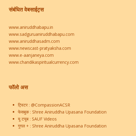
संबंधित वेबसाईट्स
www.aniruddhabapu.in
www.sadguruaniruddhabapu.com
www.aniruddhasadm.com
www.newscast-pratyaksha.com
www.e-aanjaneya.com
www.chandikaspiritualcurrency.com
फॉलो अस
ट्विटर :
@CompassionACSR
फेसबुक :
Shree Aniruddha Upasana Foundation
यू टयूब :
SAUF Videos
गुगल + :
Shree Aniruddha Upasana Foundation