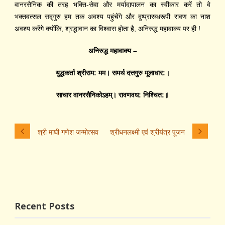
वानरसैनिक की तरह भक्ति-सेवा और मर्यादापालन का स्वीकार करें तो वे
भक्तवत्स
ल
स
द्‍गु
रु हम तक अवश्य पहुंचेंगे और दुष्प्रारब्धरूपी रावण का नाश
अवश्य करेंगे क्योंकि, श्रद्धावान का विश्वास होता
है,
अनिरुद्ध महावाक्य पर
ही
!
अनिरुद्ध महावाक्य –
युद्धकर्ता श्रीराम: मम। समर्थ दत्तगुरु मूलाधार:।
साचार वानरसैनिकोऽहम्। रावणवध: निश्चित:॥
श्री माघी गणेश जन्मोत्सव
श्रीधनलक्ष्मी एवं श्रीयंत्र पूजन
Recent Posts