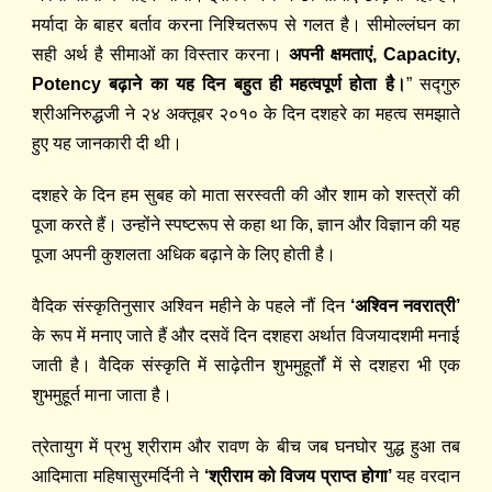
मर्यादा के बाहर बर्ताव करना निश्चितरूप से गलत है। सीमोल्लंघन का
स
ही
अर्थ है सीमाओं
का
विस्ता
र करना
।
अपनी क्षमताएं, Capacity,
Potency ब
ढ़ा
ने का यह दिन बहुत ही महत्वपूर्ण होता है।
” स
द्‍गु
रु
श्रीअनिरुद्धजी ने २४ अक्तूबर २०१० के दिन दशहरे का महत्व समझाते
हुए यह जानकारी दी थी।
दशहरे के दिन हम सुबह को माता सरस्वती की और शाम को शस्त्रों की
पूजा करते हैं। उन्होंने स्पष्टरूप से कहा था कि, ज्ञान और विज्ञान की यह
पूजा अपनी कुशलता अधिक ब
ढ़ा
ने के लिए होती है।
वैदिक सं
स्कृ
तिनुसार अश्विन महीने के पहले नौं दिन
‘अश्विन नवरात्री’
के रूप में मनाए जाते हैं और दसवें दिन दशहरा अर्थात विजयादशमी मनाई
जाती है। वैदिक सं
स्कृ
ति में
साढ़े
तीन शुभमुहू
र्तों
में से दशहरा भी एक
शुभमुहूर्त माना जाता है।
त्रेतायुग में प्रभु श्रीराम और रावण के बीच जब घनघोर युद्ध हुआ तब
आदिमाता महिषासुरमर्दिनी ने
‘श्रीराम को विजय प्राप्त होगा’
यह वरदान