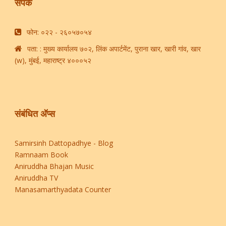
संपर्क
फोन: ​०२२ - २६०५७०५४​
पता: : मुख्य कार्यालय ७०२, लिंक अपार्टमेंट, पुराना खार, खारी गांव, खार
(w), मुंबई, महाराष्ट्र ४०००५२
संबंधित अ‍ॅप्स
Samirsinh Dattopadhye - Blog
Ramnaam Book
Aniruddha Bhajan Music
Aniruddha TV
Manasamarthyadata Counter