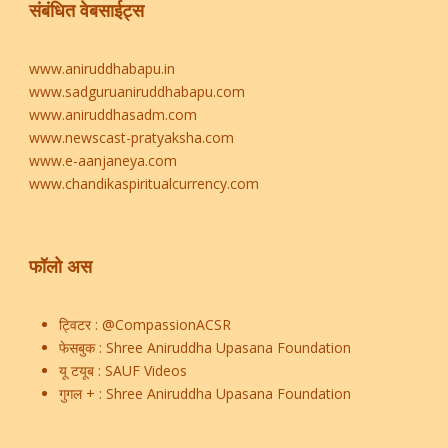
संबंधित वेबसाईट्स
www.aniruddhabapu.in
www.sadguruaniruddhabapu.com
www.aniruddhasadm.com
www.newscast-pratyaksha.com
www.e-aanjaneya.com
www.chandikaspiritualcurrency.com
फॉलो अस
ट्विटर :
@CompassionACSR
फेसबुक :
Shree Aniruddha Upasana Foundation
यू टयूब :
SAUF Videos
गुगल + :
Shree Aniruddha Upasana Foundation