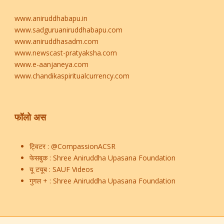
www.aniruddhabapu.in
www.sadguruaniruddhabapu.com
www.aniruddhasadm.com
www.newscast-pratyaksha.com
www.e-aanjaneya.com
www.chandikaspiritualcurrency.com
फॉलो अस
ट्विटर :
@CompassionACSR
फेसबुक :
Shree Aniruddha Upasana Foundation
यू टयूब :
SAUF Videos
गुगल + :
Shree Aniruddha Upasana Foundation