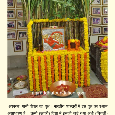
‘अश्वत्थ’ यानी पीपल का वृक्ष। भारतीय शास्त्रों में इस वृक्ष का स्थान
असाधारण है। ‘ऊर्ध्व (ऊपरी) दिशा में इसकी जड़ें तथा अधो (निचली)