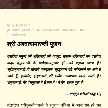
24 NOV 2015
SHREE ANIRUDDHA UPASANA FOUNDATION
0
वार्षिक उत्सव
श्री अश्वत्थमारुती पूजन
प्रत्येक
मनुष्य
की
भक्तिमार्ग
की
यात्रा
,
उसके
भक्तिमार्ग
का
प्रत्येक
कदम
हनुमानजी
के
मार्गदर्शनानुसार
ही
आगे
बढ़ाया
जाता
है।
श्रीहनुमानजी
ही
ऊंगली
पकड़कर
श्रद्धावान
को
भक्तिमार्ग
पर
आगे
ले
जाते
हैं
,
इसीलिए
हनुमानजी
की
भक्ति
आवश्यक
मानी
जाती
है।
‘
हनुमानजी
,
मेरे
पंचगुरुओं
में
से
एक
हैं।
वे
मेरे
‘
रक्षक
गुरु
’
हैं
’
–
सद्
गुरु
श्रीअनिरुद्ध
बापू
संतश्रेष्ठ श्रीतुलसीदासजी ने हनुमान चलिसा में ‘नासै रोग हरे सब