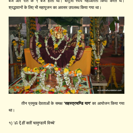
बजे और रात के ९ बजे होती थी। बापूजी स्वयं महाआरती किया करते थे।
श्रद्धावानों के लिए भी महापूजन का अवसर उपलब्ध किया गया था।
तीन प्रमुख देवताओं के समक्ष
‘
सहस्त्रचण्डि याग’
का आयोजन किया गया
था।
१) ‘ॐ ऐं र्‍हीं क्लीं चामुण्डायै विच्चे’