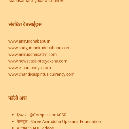
Manasamarthyadata Counter
संबंधित वेबसाईट्स
www.aniruddhabapu.in
www.sadguruaniruddhabapu.com
www.aniruddhasadm.com
www.newscast-pratyaksha.com
www.e-aanjaneya.com
www.chandikaspiritualcurrency.com
फॉलो अस
ट्विटर :
@CompassionACSR
फेसबुक :
Shree Aniruddha Upasana Foundation
यू टयूब :
SAUF Videos