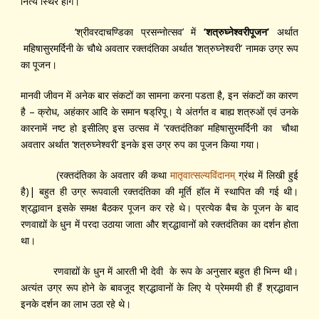
नित्य स्थिर होंगे।
‘श्रीवरदाचण्डिका प्रसन्नोत्सव’ में
‘
शत्रुघ्नेश्वरीपूजन
’
अर्थात
महिषासुरमर्दिनी के चौथे अवतार रक्तदंतिका अर्थात ’शत्रुघ्नेश्वरी’ नामक उग्र रूप
का पूजन।
मानवी जीवन में अनेक बार संकटों का सामना करना पडता है, इन संकटों का कारण
है – क्रोध, अहंकार आदि के समान षड्‌रिपू। ये अंतर्गत व बाह्य शत्रुओं एवं उनके
कारनामें नष्ट हो इसीलिए इस उत्सव में ’रक्तदंतिका’ महिषासुरमर्दिनी का चौथा
अवतार अर्थात ‘शत्रुघ्नेश्वरी’ इनके इस उग्र रुप का पूजन किया गया।
(रक्तदंतिका के अवतार की कथा
मातृवात्सल्यविंदानम्‌
ग्रंथ में लिखी हुई
है)| बहुत ही उग्र रूपवाली रक्तदंतिका की मूर्ति हॉल में स्थापित की गई थी।
श्रद्धावान इसके समक्ष बैठकर पूजन कर रहे थे। प्रत्येक बैच के पूजन के बाद
रणवाद्यों के धुन में परदा उठाया जाता और श्रद्धावानों को रक्तदंतिका का दर्शन होता
था।
रणवाद्यों के धुन में आरती भी देवी के रूप के अनुसार बहुत ही भिन्न थी।
अत्यंत उग्र रूप होने के बावजूद श्रद्धावानों के लिए ये प्रेममयी ही हैं श्रद्धावान
इनके दर्शन का लाभ उठा रहे थे।